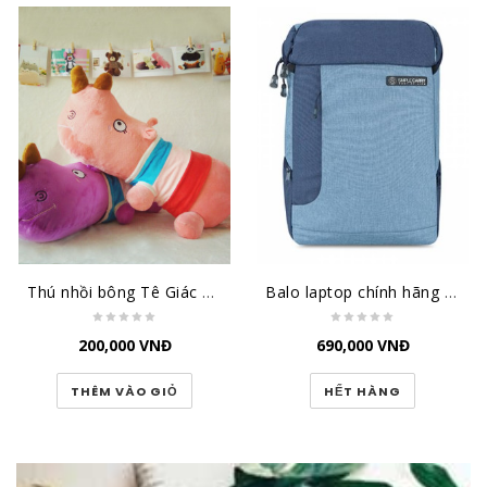
Thú nhồi bông Tê Giác TBTG
Balo laptop chính hãng Simple Carry xanh đậm/xanh K5 Navy/Blue
200,000
VNĐ
690,000
VNĐ
THÊM VÀO GIỎ
HẾT HÀNG