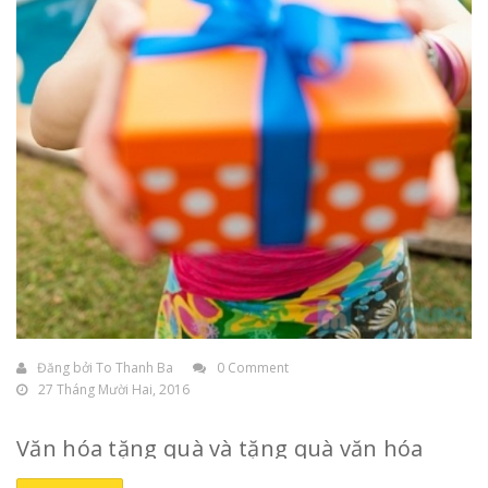
Đăng bởi
To Thanh Ba
0 Comment
27 Tháng Mười Hai, 2016
Văn hóa tặng quà và tặng quà văn hóa
Tâm lý chung của mỗi người là đều thích được
tặng quà
,
nhất là