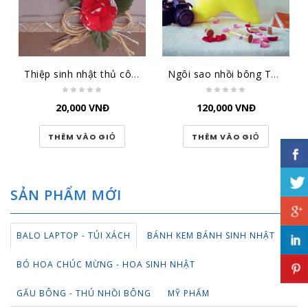
Thiệp sinh nhật thủ công đại lớn SN-DL-1501
Ngôi sao nhồi bông TBNS
20,000
VNĐ
120,000
VNĐ
THÊM VÀO GIỎ
THÊM VÀO GIỎ
SẢN PHẨM MỚI
BALO LAPTOP - TÚI XÁCH
BÁNH KEM BÁNH SINH NHẬT
BÓ HOA CHÚC MỪNG - HOA SINH NHẬT
GẤU BÔNG - THÚ NHỒI BÔNG
MỸ PHẨM