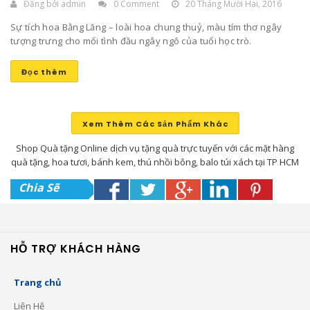
Đăng bởi
admin
0 Comment
20 Tháng Mười Hai, 2016
Sự tích hoa Bằng Lăng – loài hoa chung thuỷ, màu tím thơ ngây
tượng trưng cho mối tình đầu ngây ngô của tuổi học trò.
Đọc thêm
Xem Thêm Các Sản Phẩm Khác
Shop Quà tặng Online dịch vụ tặng quà trực tuyến với các mặt hàng
quà tặng, hoa tươi, bánh kem, thú nhồi bông, balo túi xách tại TP HCM
Chia Sẽ
HỖ TRỢ KHÁCH HÀNG
Trang chủ
Liên Hệ