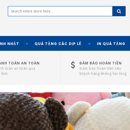
INH NHẬT
QUÀ TẶNG CÁC DỊP LỄ
IN QUÀ TẶNG
ANH TOÁN AN TOÀN
ĐẢM BẢO HOÀN TIỀN
nh toán an toàn qua
Đảm bảo hoàn tiền nếu
 Kim
khách hàng không hài lòng