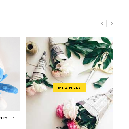
MUA NGAY
Thú nhồi bông Xì Trum TBXT2
Robo Trái Cây DC002