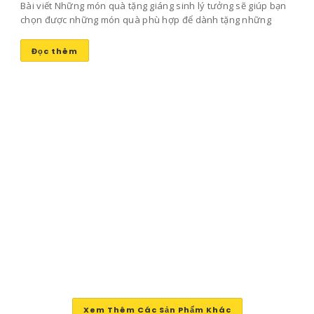
Bài viết Những món quà tặng giáng sinh lý tưởng sẽ giúp bạn
chọn được những món quà phù hợp để dành tặng những
người bạn yêu thương mang lại niềm vui và sự ấm áp trong
ngày đông lạnh lẽo này nhé!
Đọc thêm
Xem Thêm Các Sản Phẩm Khác