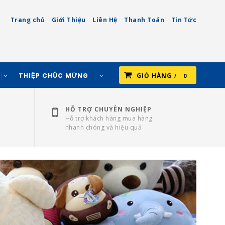
Trang chủ
Giới Thiệu
Liên Hệ
Thanh Toán
Tin Tức
THIỆP CHÚC MỪNG
GIỎ HÀNG
0
HỖ TRỢ CHUYÊN NGHIỆP
Hỗ trợ khách hàng mua hàng
nhanh chóng và hiệu quả