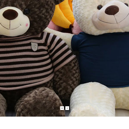
hay cho những lời chúc tốt đẹp nhất bạn muốn gữi tới người thân của mình!