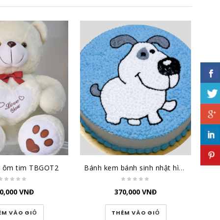
g ôm tim TBGOT2
Bánh kem bánh sinh nhật hình chú chó dễ thương BK031
0,000
VNĐ
370,000
VNĐ
ÊM VÀO GIỎ
THÊM VÀO GIỎ