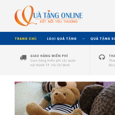
TRANG CHỦ
LOẠI QUÀ TẶNG
QUÀ TẶNG S
GIAO HÀNG MIỄN PHÍ
TH
Giao hàng miễn phí các quận
Tha
nội thành TP. Hồ Chí Minh
Bảo