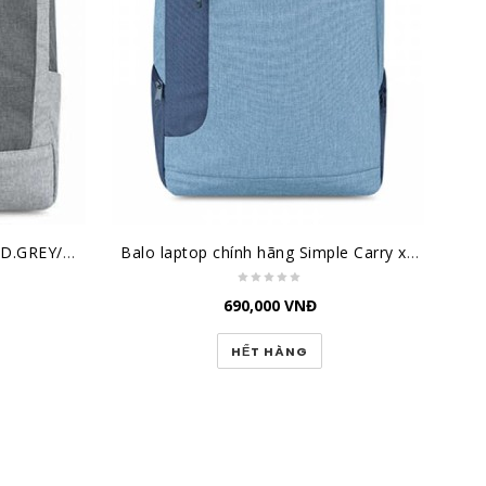
Balo Laptop Simple Carry K1 D.GREY/GREY
Balo laptop chính hãng Simple Carry xanh đậm/xanh K5 Navy/Blue
690,000
VNĐ
HẾT HÀNG