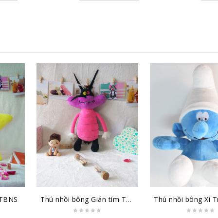
 TBNS
Thú nhồi bông Gián tím TBGT1