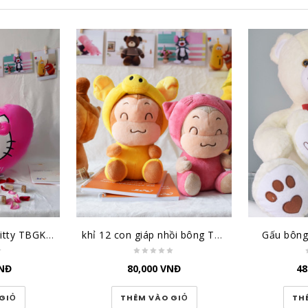
Gối trái tim Hello Kitty TBGKT1
khỉ 12 con giáp nhồi bông TBK12CG
Gấu bôn
NĐ
80,000
VNĐ
48
GIỎ
THÊM VÀO GIỎ
TH