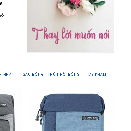
Đ
255,000
VNĐ
220,000
IỎ
THÊM VÀO GIỎ
THÊM VÀO
H NHẬT
GẤU BÔNG - THÚ NHỒI BÔNG
MỸ PHẨM