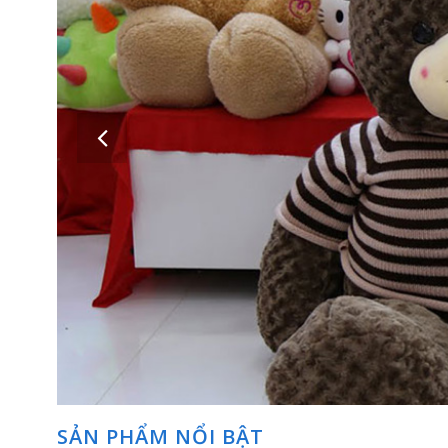
Những con gấu bông – thú nhồi bông thật xinh xắn dễ thương sẽ t
SẢN PHẨM NỔI BẬT