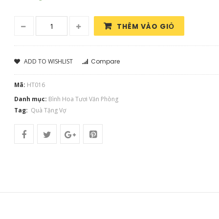
THÊM VÀO GIỎ
ADD TO WISHLIST
Compare
Mã:
HT016
Danh mục:
Bình Hoa Tươi Văn Phòng
Tag:
Quà Tặng Vợ