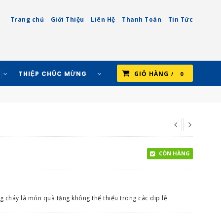
Trang chủ
Giới Thiệu
Liên Hệ
Thanh Toán
Tin Tức
THIỆP CHÚC MỪNG
GIỎ HÀNG
0
CÒN HÀNG
 cháy là món quà tặng không thể thiếu trong các dip lễ