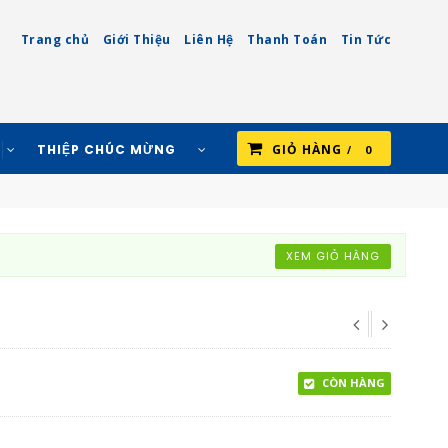
Trang chủ
Giới Thiệu
Liên Hệ
Thanh Toán
Tin Tức
THIỆP CHÚC MỪNG
GIỎ HÀNG
0
XEM GIỎ HÀNG
CÒN HÀNG