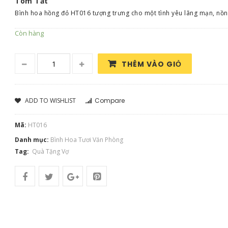
Tóm Tắt
Bình hoa hồng đỏ HT016 tượng trưng cho một tình yêu lãng mạn, nồng
Còn hàng
THÊM VÀO GIỎ
ADD TO WISHLIST
Compare
Mã:
HT016
Danh mục:
Bình Hoa Tươi Văn Phòng
Tag:
Quà Tặng Vợ