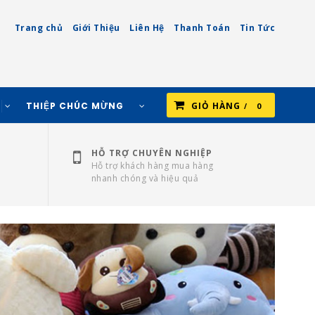
Trang chủ
Giới Thiệu
Liên Hệ
Thanh Toán
Tin Tức
THIỆP CHÚC MỪNG
GIỎ HÀNG
0
HỖ TRỢ CHUYÊN NGHIỆP
Hỗ trợ khách hàng mua hàng
nhanh chóng và hiệu quả