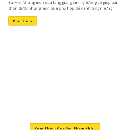
Bài viết Những món quà tặng giáng sinh lý tưởng sẽ giúp bạn
chọn được những món quà phù hợp để dành tặng những
người bạn yêu thương mang lại niềm vui và sự ấm áp trong
ngày đông lạnh lẽo này nhé!
Đọc thêm
Xem Thêm Các Sản Phẩm Khác