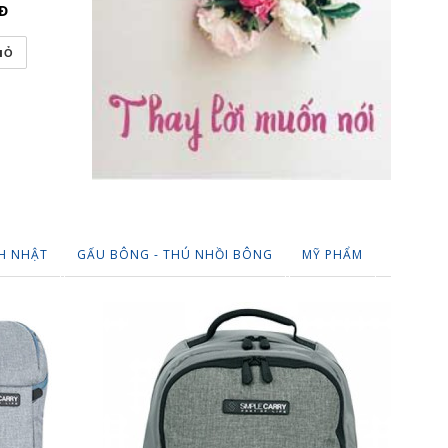
Đ
255,000
VNĐ
220,000
IỎ
THÊM VÀO GIỎ
THÊM VÀO
H NHẬT
GẤU BÔNG - THÚ NHỒI BÔNG
MỸ PHẨM