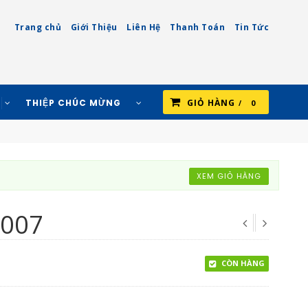
Trang chủ
Giới Thiệu
Liên Hệ
Thanh Toán
Tin Tức
THIỆP CHÚC MỪNG
GIỎ HÀNG
0
XEM GIỎ HÀNG
T007
CÒN HÀNG