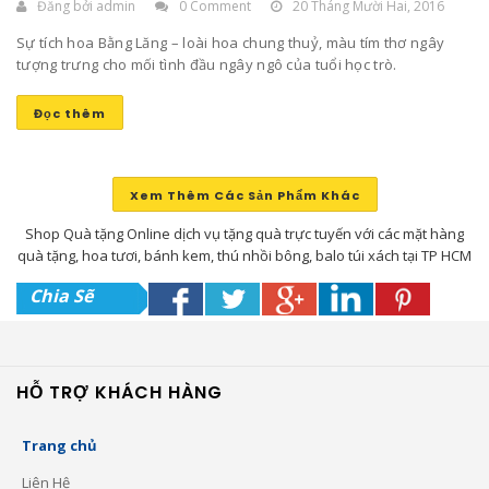
Đăng bởi
admin
0 Comment
20 Tháng Mười Hai, 2016
Sự tích hoa Bằng Lăng – loài hoa chung thuỷ, màu tím thơ ngây
tượng trưng cho mối tình đầu ngây ngô của tuổi học trò.
Đọc thêm
Xem Thêm Các Sản Phẩm Khác
Shop Quà tặng Online dịch vụ tặng quà trực tuyến với các mặt hàng
quà tặng, hoa tươi, bánh kem, thú nhồi bông, balo túi xách tại TP HCM
Chia Sẽ
HỖ TRỢ KHÁCH HÀNG
Trang chủ
Liên Hệ