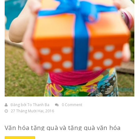
Đăng bởi
To Thanh Ba
0 Comment
27 Tháng Mười Hai, 2016
Văn hóa tặng quà và tặng quà văn hóa
Tâm lý chung của mỗi người là đều thích được
tặng quà
,
nhất là