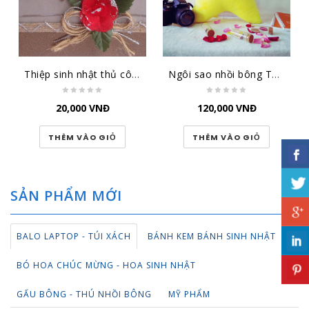
Thiệp sinh nhật thủ công đại lớn SN-DL-1501
Ngôi sao nhồi bông TBNS
20,000
VNĐ
120,000
VNĐ
THÊM VÀO GIỎ
THÊM VÀO GIỎ
SẢN PHẨM MỚI
BALO LAPTOP - TÚI XÁCH
BÁNH KEM BÁNH SINH NHẬT
BÓ HOA CHÚC MỪNG - HOA SINH NHẬT
GẤU BÔNG - THÚ NHỒI BÔNG
MỸ PHẨM