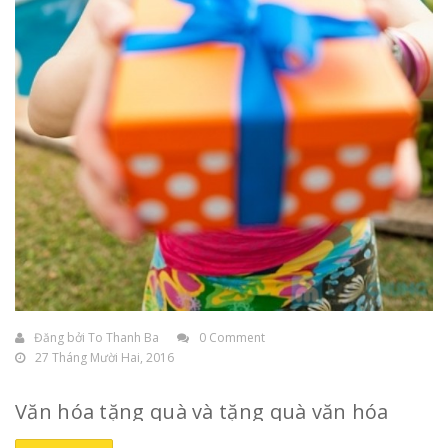
Đăng bởi
To Thanh Ba
0 Comment
27 Tháng Mười Hai, 2016
Văn hóa tặng quà và tặng quà văn hóa
Tâm lý chung của mỗi người là đều thích được
tặng quà
,
nhất là