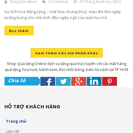
Đăng bởi
admin
0 Comment
20 Tháng Mười Hai, 2016
Sự tích hoa Bằng Lăng – loài hoa chung thuỷ, màu tím thơ ngây
tượng trưng cho mối tình đầu ngây ngô của tuổi học trò.
Đọc thêm
Xem Thêm Các Sản Phẩm Khác
Shop Quà tặng Online dịch vụ tặng quà trực tuyến với các mặt hàng
quà tặng, hoa tươi, bánh kem, thú nhồi bông, balo túi xách tại TP HCM
Chia Sẽ
HỖ TRỢ KHÁCH HÀNG
Trang chủ
Liên Hệ