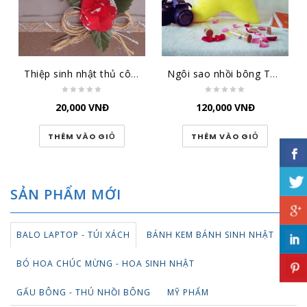
Thiệp sinh nhật thủ công đại lớn SN-DL-1501
Ngôi sao nhồi bông TBNS
20,000
VNĐ
120,000
VNĐ
THÊM VÀO GIỎ
THÊM VÀO GIỎ
SẢN PHẨM MỚI
BALO LAPTOP - TÚI XÁCH
BÁNH KEM BÁNH SINH NHẬT
BÓ HOA CHÚC MỪNG - HOA SINH NHẬT
GẤU BÔNG - THÚ NHỒI BÔNG
MỸ PHẨM