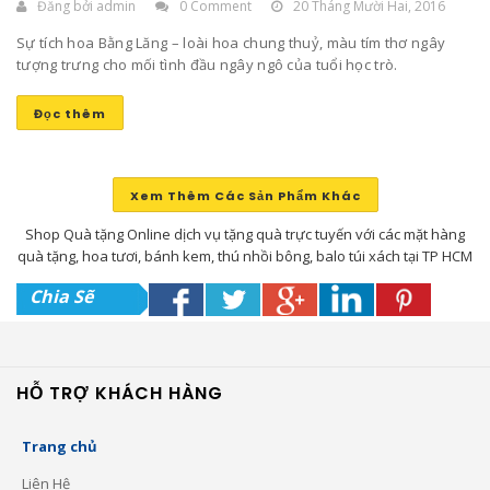
Đăng bởi
admin
0 Comment
20 Tháng Mười Hai, 2016
Sự tích hoa Bằng Lăng – loài hoa chung thuỷ, màu tím thơ ngây
tượng trưng cho mối tình đầu ngây ngô của tuổi học trò.
Đọc thêm
Xem Thêm Các Sản Phẩm Khác
Shop Quà tặng Online dịch vụ tặng quà trực tuyến với các mặt hàng
quà tặng, hoa tươi, bánh kem, thú nhồi bông, balo túi xách tại TP HCM
Chia Sẽ
HỖ TRỢ KHÁCH HÀNG
Trang chủ
Liên Hệ