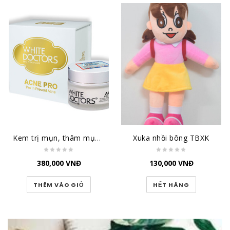
Kem trị mụn, thâm mụn, sẹo mụn White Doctors - Acne Pro
Xuka nhồi bông TBXK
380,000
VNĐ
130,000
VNĐ
THÊM VÀO GIỎ
HẾT HÀNG