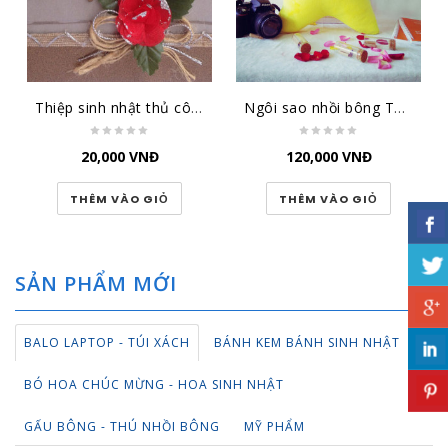
Thiệp sinh nhật thủ công đại lớn SN-DL-1501
Ngôi sao nhồi bông TBNS
20,000
VNĐ
120,000
VNĐ
THÊM VÀO GIỎ
THÊM VÀO GIỎ
SẢN PHẨM MỚI
BALO LAPTOP - TÚI XÁCH
BÁNH KEM BÁNH SINH NHẬT
BÓ HOA CHÚC MỪNG - HOA SINH NHẬT
GẤU BÔNG - THÚ NHỒI BÔNG
MỸ PHẨM