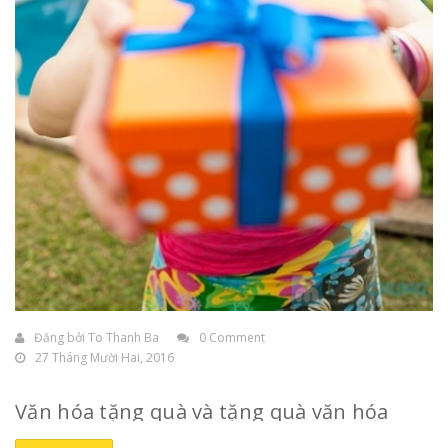
Đăng bởi
To Thanh Ba
0 Comment
27 Tháng Mười Hai, 2016
Văn hóa tặng quà và tặng quà văn hóa
Tâm lý chung của mỗi người là đều thích được
tặng quà
,
nhất là