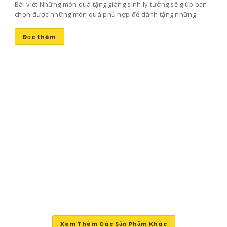
Bài viết Những món quà tặng giáng sinh lý tưởng sẽ giúp bạn
chọn được những món quà phù hợp để dành tặng những
người bạn yêu thương mang lại niềm vui và sự ấm áp trong
ngày đông lạnh lẽo này nhé!
Đọc thêm
Xem Thêm Các Sản Phẩm Khác