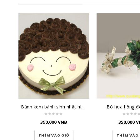
Bánh kem bánh sinh nhật hình cậu bé BK033
Bó hoa hồng đ
390,000
VNĐ
350,000
V
THÊM VÀO GIỎ
THÊM VÀO 