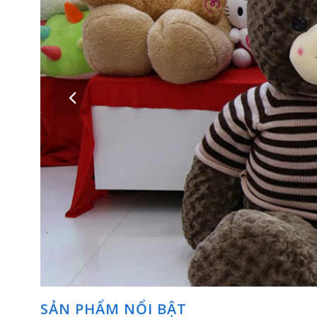
Những con gấu bông – thú nhồi bông thật xinh xắn dễ thương sẽ t
SẢN PHẨM NỔI BẬT