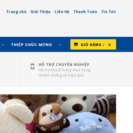
Trang chủ
Giới Thiệu
Liên Hệ
Thanh Toán
Tin Tức
THIỆP CHÚC MỪNG
GIỎ HÀNG
0
HỖ TRỢ CHUYÊN NGHIỆP
Hỗ trợ khách hàng mua hàng
nhanh chóng và hiệu quả