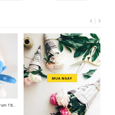
MUA NGAY
Thú nhồi bông Xì Trum TBXT2
Robo Trái Cây DC002