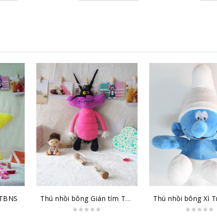
 TBNS
Thú nhồi bông Gián tím TBGT1