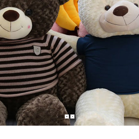
hay cho những lời chúc tốt đẹp nhất bạn muốn gữi tới người thân của mình!