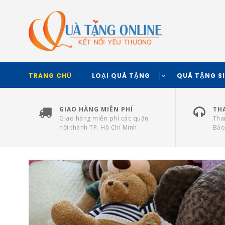
TRANG CHỦ
LOẠI QUÀ TẶNG
QUÀ TẶNG S
GIAO HÀNG MIỄN PHÍ
TH
Giao hàng miễn phí các quận
Tha
nội thành TP. Hồ Chí Minh
Bảo