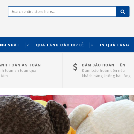
INH NHẬT
QUÀ TẶNG CÁC DỊP LỄ
IN QUÀ TẶNG
ANH TOÁN AN TOÀN
ĐẢM BẢO HOÀN TIỀN
nh toán an toàn qua
Đảm bảo hoàn tiền nếu
 Kim
khách hàng không hài lòng