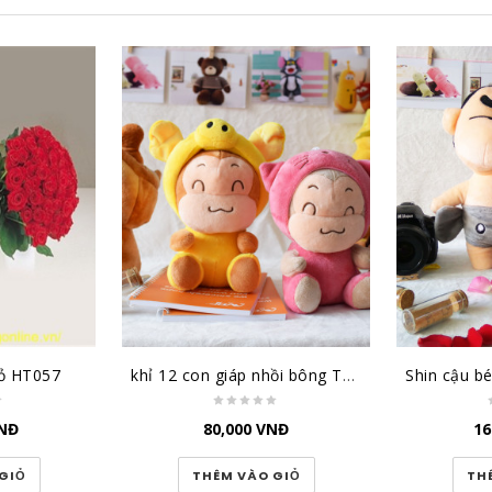
ỏ HT057
khỉ 12 con giáp nhồi bông TBK12CG
NĐ
80,000
VNĐ
16
GIỎ
THÊM VÀO GIỎ
TH