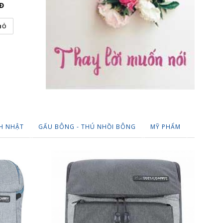
Đ
255,000
VNĐ
220,000
IỎ
THÊM VÀO GIỎ
THÊM VÀO
H NHẬT
GẤU BÔNG - THÚ NHỒI BÔNG
MỸ PHẨM