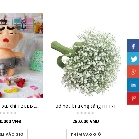
Shin cậu bé bút chì TBCBBC3 cỡ lớn
Bó hoa bi trong sáng HT171
0,000
VNĐ
280,000
VNĐ
ÊM VÀO GIỎ
THÊM VÀO GIỎ