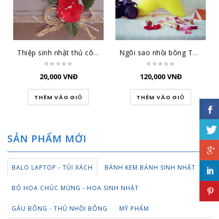
Thiệp sinh nhật thủ công đại lớn SN-DL-1501
Ngôi sao nhồi bông TBNS
20,000
VNĐ
120,000
VNĐ
THÊM VÀO GIỎ
THÊM VÀO GIỎ
SẢN PHẨM MỚI
BALO LAPTOP - TÚI XÁCH
BÁNH KEM BÁNH SINH NHẬT
BÓ HOA CHÚC MỪNG - HOA SINH NHẬT
GẤU BÔNG - THÚ NHỒI BÔNG
MỸ PHẨM