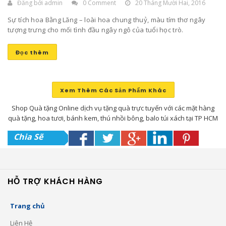
Đăng bởi
admin
0 Comment
20 Tháng Mười Hai, 2016
Sự tích hoa Bằng Lăng – loài hoa chung thuỷ, màu tím thơ ngây
tượng trưng cho mối tình đầu ngây ngô của tuổi học trò.
Đọc thêm
Xem Thêm Các Sản Phẩm Khác
Shop Quà tặng Online dịch vụ tặng quà trực tuyến với các mặt hàng
quà tặng, hoa tươi, bánh kem, thú nhồi bông, balo túi xách tại TP HCM
Chia Sẽ
HỖ TRỢ KHÁCH HÀNG
Trang chủ
Liên Hệ