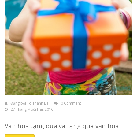
Đăng bởi
To Thanh Ba
0 Comment
27 Tháng Mười Hai, 2016
Văn hóa tặng quà và tặng quà văn hóa
Tâm lý chung của mỗi người là đều thích được
tặng quà
,
nhất là