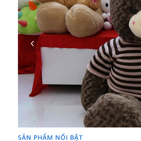
Những con gấu bông – thú nhồi bông thật xinh xắn dễ thương sẽ t
SẢN PHẨM NỔI BẬT