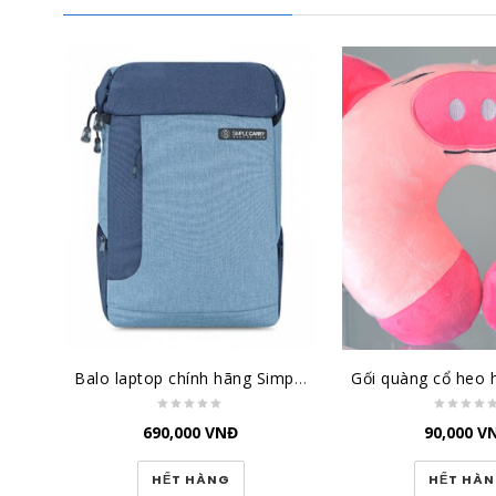
Balo laptop chính hãng Simple Carry xanh đậm/xanh K5 Navy/Blue
690,000
VNĐ
90,000
V
HẾT HÀNG
HẾT HÀ