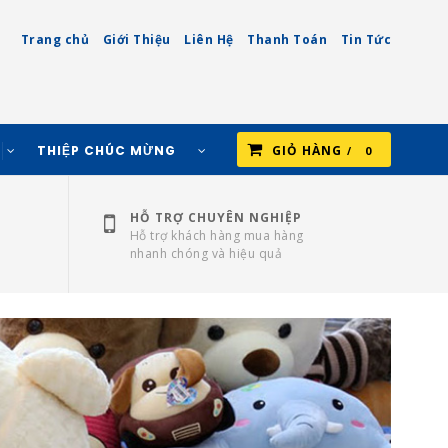
Trang chủ
Giới Thiệu
Liên Hệ
Thanh Toán
Tin Tức
THIỆP CHÚC MỪNG
GIỎ HÀNG
0
HỖ TRỢ CHUYÊN NGHIỆP
Hỗ trợ khách hàng mua hàng
nhanh chóng và hiệu quả