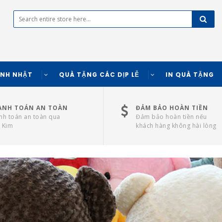
INH NHẬT
QUÀ TẶNG CÁC DỊP LỄ
IN QUÀ TẶNG
ANH TOÁN AN TOÀN
ĐẢM BẢO HOÀN TIỀN
nh toán an toàn qua
Đảm bảo hoàn tiền nếu
 Kim
khách hàng không hài lòng