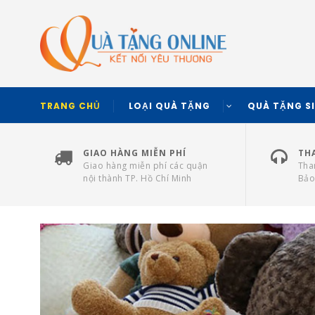
TRANG CHỦ
LOẠI QUÀ TẶNG
QUÀ TẶNG S
GIAO HÀNG MIỄN PHÍ
TH
Giao hàng miễn phí các quận
Tha
nội thành TP. Hồ Chí Minh
Bảo