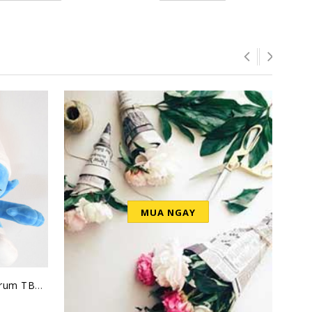
MUA NGAY
Thú nhồi bông Xì Trum TBXT2
Robo Trái Cây DC002