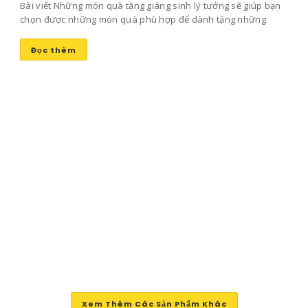
Bài viết Những món quà tặng giáng sinh lý tưởng sẽ giúp bạn
chọn được những món quà phù hợp để dành tặng những
người bạn yêu thương mang lại niềm vui và sự ấm áp trong
ngày đông lạnh lẽo này nhé!
Đọc thêm
Xem Thêm Các Sản Phẩm Khác