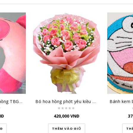
Gối quàng cổ heo hồng TBGQCHH
Bó hoa hồng phớt yêu kiều HT164
NĐ
420,000
VNĐ
37
NG
THÊM VÀO GIỎ
TH