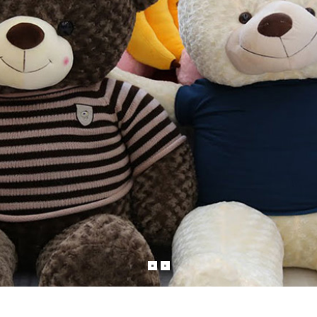
hay cho những lời chúc tốt đẹp nhất bạn muốn gữi tới người thân của mình!