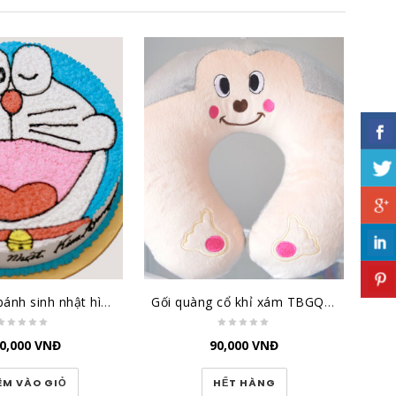
Bánh kem bánh sinh nhật hình Doremon BK027
Gối quàng cổ khỉ xám TBGQCKX
G
0,000
VNĐ
90,000
VNĐ
ÊM VÀO GIỎ
HẾT HÀNG