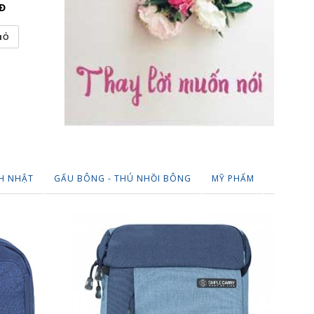
Đ
255,000
VNĐ
220,000
IỎ
THÊM VÀO GIỎ
THÊM VÀO
H NHẬT
GẤU BÔNG - THÚ NHỒI BÔNG
MỸ PHẨM