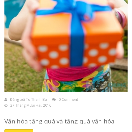
Đăng bởi
To Thanh Ba
0 Comment
27 Tháng Mười Hai, 2016
Văn hóa tặng quà và tặng quà văn hóa
Tâm lý chung của mỗi người là đều thích được
tặng quà
,
nhất là