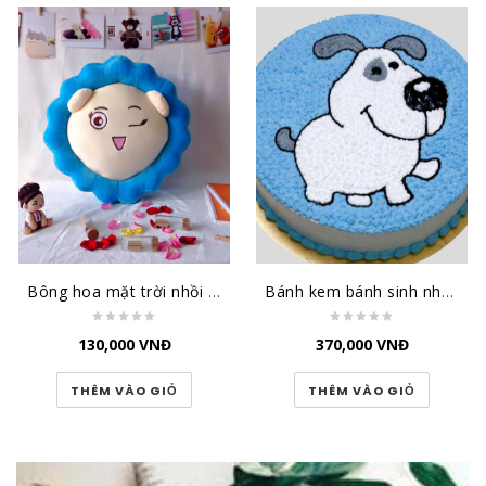
Bông hoa mặt trời nhồi bông TBHMT
Bánh kem bánh sinh nhật hình chú chó dễ thương BK031
130,000
VNĐ
370,000
VNĐ
THÊM VÀO GIỎ
THÊM VÀO GIỎ