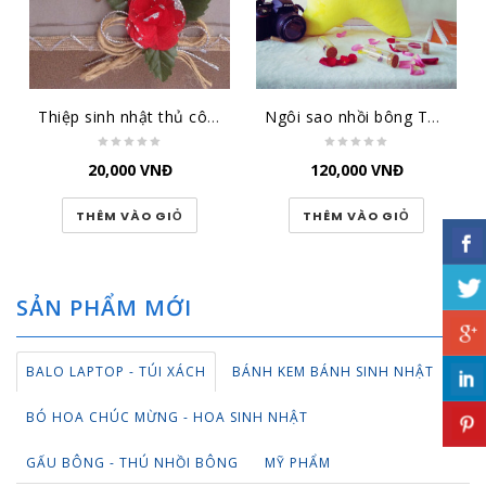
Thiệp sinh nhật thủ công đại lớn SN-DL-1501
Ngôi sao nhồi bông TBNS
20,000
VNĐ
120,000
VNĐ
THÊM VÀO GIỎ
THÊM VÀO GIỎ
SẢN PHẨM MỚI
BALO LAPTOP - TÚI XÁCH
BÁNH KEM BÁNH SINH NHẬT
BÓ HOA CHÚC MỪNG - HOA SINH NHẬT
GẤU BÔNG - THÚ NHỒI BÔNG
MỸ PHẨM