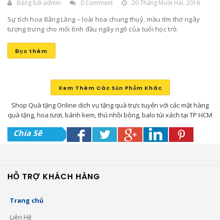
Đăng bởi
admin
0 Comment
20 Tháng Mười Hai, 2016
Sự tích hoa Bằng Lăng – loài hoa chung thuỷ, màu tím thơ ngây
tượng trưng cho mối tình đầu ngây ngô của tuổi học trò.
Đọc thêm
Xem Thêm Các Sản Phẩm Khác
Shop Quà tặng Online dịch vụ tặng quà trực tuyến với các mặt hàng
quà tặng, hoa tươi, bánh kem, thú nhồi bông, balo túi xách tại TP HCM
Chia Sẽ
HỖ TRỢ KHÁCH HÀNG
Trang chủ
Liên Hệ