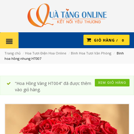
GIỎ HÀNG
0
Trang chủ
⁄
Hoa Tươi Điện Hoa Online
⁄
Bình Hoa Tươi Văn Phòng
⁄
Bình
hoa hồng nhung HT007
XEM GIỎ HÀNG
“Hoa Hồng Vàng HT004” đã được thêm
vào giỏ hàng.