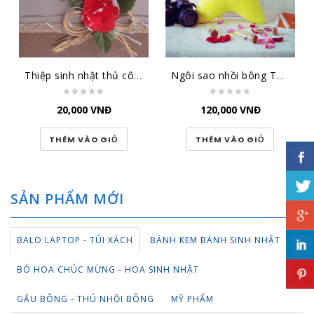
Thiệp sinh nhật thủ công đại lớn SN-DL-1501
Ngôi sao nhồi bông TBNS
20,000
VNĐ
120,000
VNĐ
THÊM VÀO GIỎ
THÊM VÀO GIỎ
SẢN PHẨM MỚI
BALO LAPTOP - TÚI XÁCH
BÁNH KEM BÁNH SINH NHẬT
BÓ HOA CHÚC MỪNG - HOA SINH NHẬT
GẤU BÔNG - THÚ NHỒI BÔNG
MỸ PHẨM