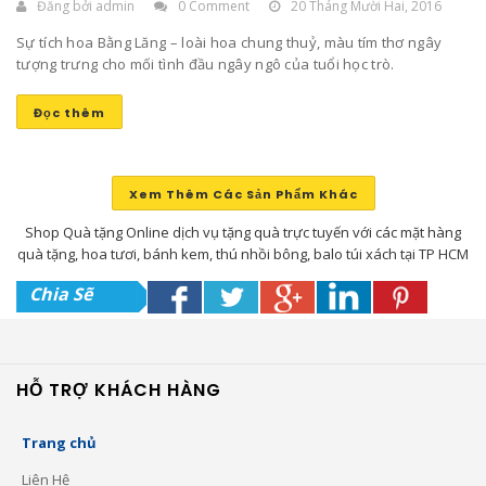
Đăng bởi
admin
0 Comment
20 Tháng Mười Hai, 2016
Sự tích hoa Bằng Lăng – loài hoa chung thuỷ, màu tím thơ ngây
tượng trưng cho mối tình đầu ngây ngô của tuổi học trò.
Đọc thêm
Xem Thêm Các Sản Phẩm Khác
Shop Quà tặng Online dịch vụ tặng quà trực tuyến với các mặt hàng
quà tặng, hoa tươi, bánh kem, thú nhồi bông, balo túi xách tại TP HCM
Chia Sẽ
HỖ TRỢ KHÁCH HÀNG
Trang chủ
Liên Hệ