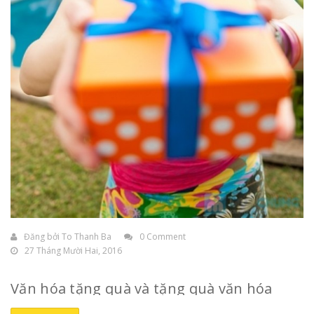
Đăng bởi
To Thanh Ba
0 Comment
27 Tháng Mười Hai, 2016
Văn hóa tặng quà và tặng quà văn hóa
Tâm lý chung của mỗi người là đều thích được
tặng quà
,
nhất là