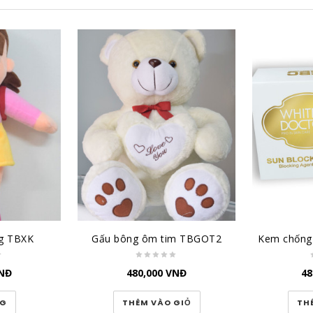
ng TBXK
Gấu bông ôm tim TBGOT2
NĐ
480,000
VNĐ
48
NG
THÊM VÀO GIỎ
TH