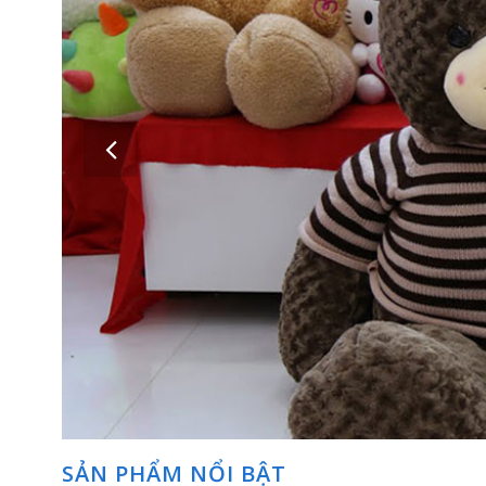
Những con gấu bông – thú nhồi bông thật xinh xắn dễ thương sẽ t
SẢN PHẨM NỔI BẬT