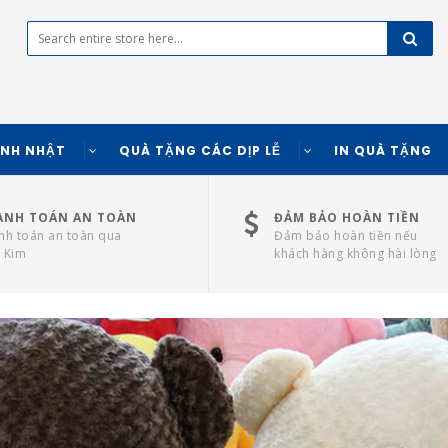
INH NHẬT
QUÀ TẶNG CÁC DỊP LỄ
IN QUÀ TẶNG
ANH TOÁN AN TOÀN
ĐẢM BẢO HOÀN TIỀN
nh toán an toàn qua
Đảm bảo hoàn tiền nếu
 Kim
khách hàng không hài lòng