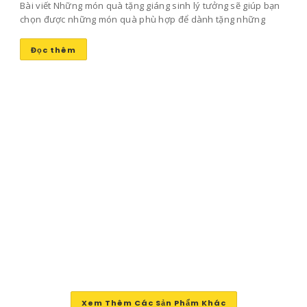
Bài viết Những món quà tặng giáng sinh lý tưởng sẽ giúp bạn
chọn được những món quà phù hợp để dành tặng những
người bạn yêu thương mang lại niềm vui và sự ấm áp trong
ngày đông lạnh lẽo này nhé!
Đọc thêm
Xem Thêm Các Sản Phẩm Khác