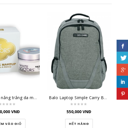
Kem chống nắng trắng da mặt White Doctors - Sunblock Makeup
Balo Laptop Simple Carry B2B02 B.GREY
Bó
0,000
VNĐ
550,000
VNĐ
ÊM VÀO GIỎ
HẾT HÀNG