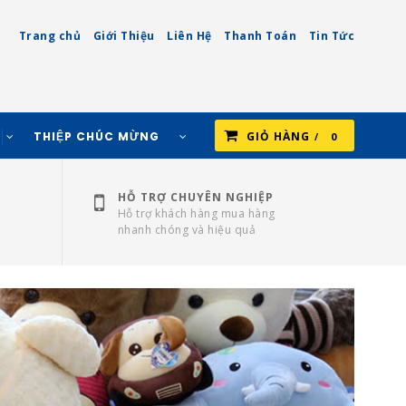
Trang chủ
Giới Thiệu
Liên Hệ
Thanh Toán
Tin Tức
THIỆP CHÚC MỪNG
GIỎ HÀNG
0
HỖ TRỢ CHUYÊN NGHIỆP
Hỗ trợ khách hàng mua hàng
nhanh chóng và hiệu quả