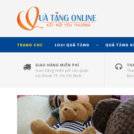
TRANG CHỦ
LOẠI QUÀ TẶNG
QUÀ TẶNG S
GIAO HÀNG MIỄN PHÍ
TH
Giao hàng miễn phí các quận
Tha
nội thành TP. Hồ Chí Minh
Bảo