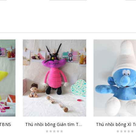
 TBNS
Thú nhồi bông Gián tím TBGT1