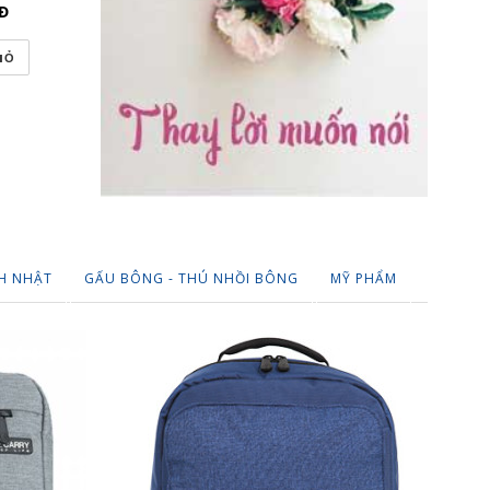
Đ
255,000
VNĐ
220,000
IỎ
THÊM VÀO GIỎ
THÊM VÀO
H NHẬT
GẤU BÔNG - THÚ NHỒI BÔNG
MỸ PHẨM