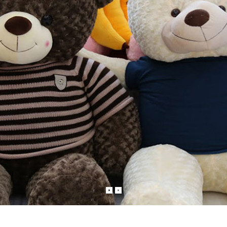
hay cho những lời chúc tốt đẹp nhất bạn muốn gữi tới người thân của mình!