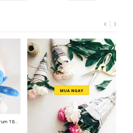
MUA NGAY
Thú nhồi bông Xì Trum TBXT2
Robo Trái Cây DC002