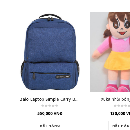
Balo Laptop Simple Carry B2B01 L.NAVY
Xuka nhồi bô
550,000
VNĐ
130,000
V
HẾT HÀNG
HẾT HÀ