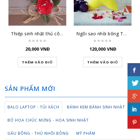
Thiệp sinh nhật thủ công đại lớn SN-DL-1501
Ngôi sao nhồi bông TBNS
20,000
VNĐ
120,000
VNĐ
THÊM VÀO GIỎ
THÊM VÀO GIỎ
SẢN PHẨM MỚI
BALO LAPTOP - TÚI XÁCH
BÁNH KEM BÁNH SINH NHẬT
BÓ HOA CHÚC MỪNG - HOA SINH NHẬT
GẤU BÔNG - THÚ NHỒI BÔNG
MỸ PHẨM