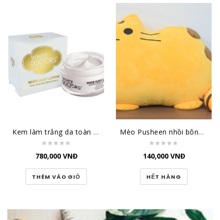
Kem làm trắng da toàn thân White Doctors - White Body Lotion
Mèo Pusheen nhồi bông nhỏ TBMPS1
780,000
VNĐ
140,000
VNĐ
THÊM VÀO GIỎ
HẾT HÀNG