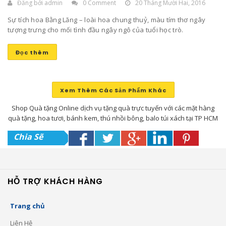
Đăng bởi
admin
0 Comment
20 Tháng Mười Hai, 2016
Sự tích hoa Bằng Lăng – loài hoa chung thuỷ, màu tím thơ ngây
tượng trưng cho mối tình đầu ngây ngô của tuổi học trò.
Đọc thêm
Xem Thêm Các Sản Phẩm Khác
Shop Quà tặng Online dịch vụ tặng quà trực tuyến với các mặt hàng
quà tặng, hoa tươi, bánh kem, thú nhồi bông, balo túi xách tại TP HCM
Chia Sẽ
HỖ TRỢ KHÁCH HÀNG
Trang chủ
Liên Hệ