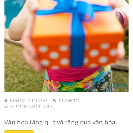
Đăng bởi
To Thanh Ba
0 Comment
27 Tháng Mười Hai, 2016
Văn hóa tặng quà và tặng quà văn hóa
Tâm lý chung của mỗi người là đều thích được
tặng quà
,
nhất là